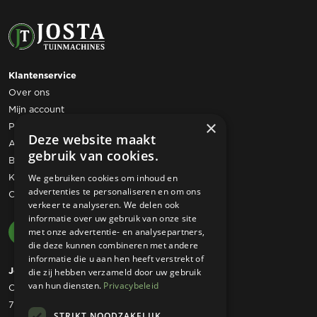
Klantenservice
Over ons
Mijn account
×
Privacy statement
Deze website maakt
Algemene voorwaarden
gebruik van cookies.
Bestelling retourneren
Klachtenregeling
We gebruiken cookies om inhoud en
advertenties te personaliseren en om ons
Contact
verkeer te analyseren. We delen ook
informatie over uw gebruik van onze site
met onze advertentie- en analysepartners,
die deze kunnen combineren met andere
informatie die u aan hen heeft verstrekt of
Josta Tuinmachines
die zij hebben verzameld door uw gebruik
van hun diensten.
Privacybeleid
Ommerweg 49
7797 RC Rheezerveen
STRIKT NOODZAKELIJK