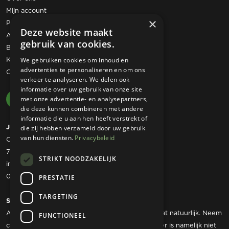
Mijn account
×
Privacy statement
Deze website maakt
Algemene voorwaarden
gebruik van cookies.
Bestelling retourneren
Klachtenregeling
We gebruiken cookies om inhoud en
advertenties te personaliseren en om ons
Contact
verkeer te analyseren. We delen ook
informatie over uw gebruik van onze site
met onze advertentie- en analysepartners,
die deze kunnen combineren met andere
informatie die u aan hen heeft verstrekt of
Josta Tuinmachines
die zij hebben verzameld door uw gebruik
van hun diensten.
Privacybeleid
Ommerweg 49
7797 RC Rheezerveen
STRIKT NOODZAKELIJK
info@jostatuinmachines.nl
06 - 50 60 46 07
PRESTATIE
TARGETING
Showroom
Als u werktuigen wilt komen bekijken dan kan dat natuurlijk. Neem
FUNCTIONEEL
contact met ons op om een afspraak te maken, er is namelijk niet