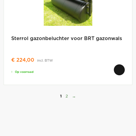
Sterrol gazonbeluchter voor BRT gazonwals
€
224,00
incl. BTW
Op voorraad
1
2
→