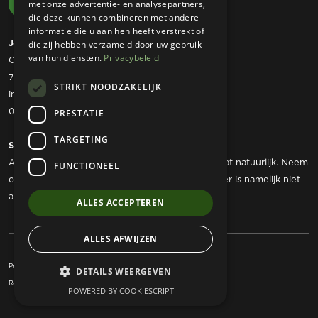
met onze advertentie- en analysepartners,
die deze kunnen combineren met andere
informatie die u aan hen heeft verstrekt of
Josta Tuinmachines
die zij hebben verzameld door uw gebruik
van hun diensten.
Privacybeleid
Ommerweg 49
7797 RC Rheezerveen
STRIKT NOODZAKELIJK
info@jostatuinmachines.nl
06 - 50 60 46 07
PRESTATIE
TARGETING
Showroom
Als u werktuigen wilt komen bekijken dan kan dat natuurlijk. Neem
FUNCTIONEEL
contact met ons op om een afspraak te maken, er is namelijk niet
altijd iemand aanwezig.
ALLES ACCEPTEREN
ALLES AFWIJZEN
Privacy Statement
Algemene voorwaarden
DETAILS WEERGEVEN
Realisatie:
Kracht Internet Marketing
POWERED BY COOKIESCRIPT