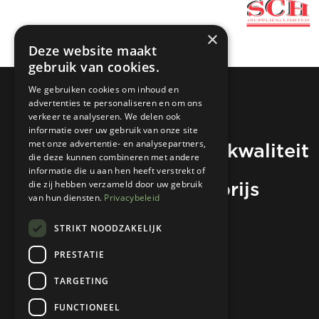
×
Deze website maakt
gebruik van cookies.
We gebruiken cookies om inhoud en
advertenties te personaliseren en om ons
verkeer te analyseren. We delen ook
informatie over uw gebruik van onze site
Hoogwaardige kwaliteit
met onze advertentie- en analysepartners,
die deze kunnen combineren met andere
informatie die u aan hen heeft verstrekt of
voor de beste prijs
die zij hebben verzameld door uw gebruik
van hun diensten.
Privacybeleid
STRIKT NOODZAKELIJK
Neem contact op
PRESTATIE
TARGETING
FUNCTIONEEL