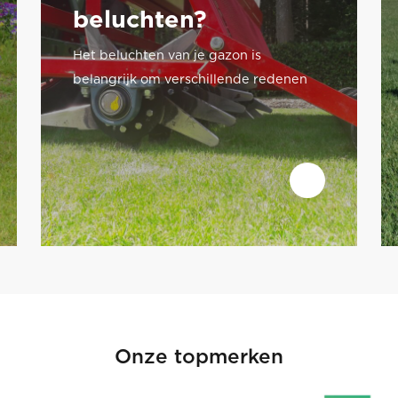
beluchten?
Het beluchten van je gazon is
belangrijk om verschillende redenen
Onze topmerken