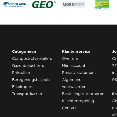
Categorieën
Klantenservice
Jo
Compostrolverdelers
Over ons
O
Gazonbeluchters
Mijn account
77
Prikrollen
Privacy statement
in
Beregeningshaspels
Algemene
06
Eikelrapers
voorwaarden
Transportkarren
Bestelling retourneren
S
Klachtenregeling
Al
Contact
da
af