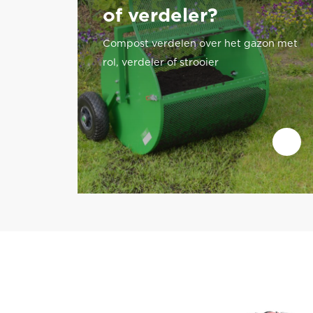
of verdeler?
Compost verdelen over het gazon met
rol, verdeler of strooier