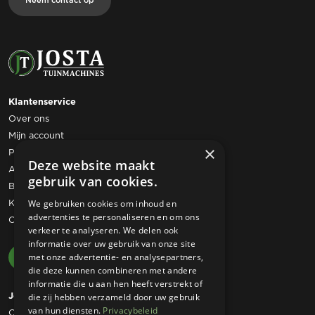
Neem contact op
Klantenservice
Over ons
Mijn account
×
Privacy statement
Deze website maakt
Algemene voorwaarden
gebruik van cookies.
Bestelling retourneren
Klachtenregeling
We gebruiken cookies om inhoud en
advertenties te personaliseren en om ons
Contact
verkeer te analyseren. We delen ook
informatie over uw gebruik van onze site
met onze advertentie- en analysepartners,
die deze kunnen combineren met andere
informatie die u aan hen heeft verstrekt of
Josta Tuinmachines
die zij hebben verzameld door uw gebruik
van hun diensten.
Privacybeleid
Ommerweg 49