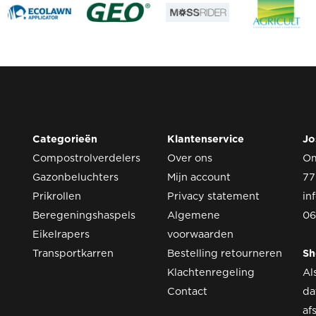
Categorieën
Klantenservice
Jo
Compostrolverdelers
Over ons
O
Gazonbeluchters
Mijn account
77
Prikrollen
Privacy statement
in
Beregeningshaspels
Algemene
06
Eikelrapers
voorwaarden
Transportkarren
Bestelling retourneren
S
Klachtenregeling
Al
Contact
da
af