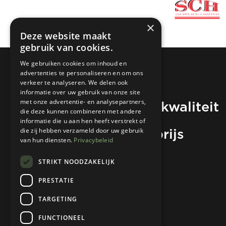
×
Deze website maakt
gebruik van cookies.
We gebruiken cookies om inhoud en
advertenties te personaliseren en om ons
verkeer te analyseren. We delen ook
informatie over uw gebruik van onze site
Hoogwaardige kwaliteit
met onze advertentie- en analysepartners,
die deze kunnen combineren met andere
informatie die u aan hen heeft verstrekt of
voor de beste prijs
die zij hebben verzameld door uw gebruik
van hun diensten.
Privacybeleid
STRIKT NOODZAKELIJK
Neem contact op
PRESTATIE
TARGETING
FUNCTIONEEL