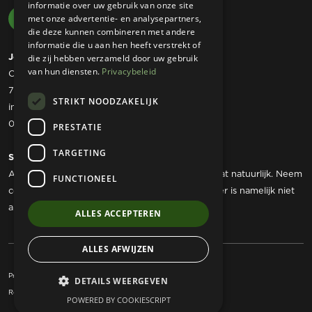
informatie over uw gebruik van onze site
met onze advertentie- en analysepartners,
die deze kunnen combineren met andere
informatie die u aan hen heeft verstrekt of
Josta Tuinmachines
die zij hebben verzameld door uw gebruik
van hun diensten.
Privacybeleid
Ommerweg 49
7797 RC Rheezerveen
STRIKT NOODZAKELIJK
info@jostatuinmachines.nl
06 - 50 60 46 07
PRESTATIE
TARGETING
Showroom
Als u werktuigen wilt komen bekijken dan kan dat natuurlijk. Neem
FUNCTIONEEL
contact met ons op om een afspraak te maken, er is namelijk niet
altijd iemand aanwezig.
ALLES ACCEPTEREN
ALLES AFWIJZEN
Privacy Statement
Algemene voorwaarden
DETAILS WEERGEVEN
Realisatie:
Kracht Internet Marketing
POWERED BY COOKIESCRIPT