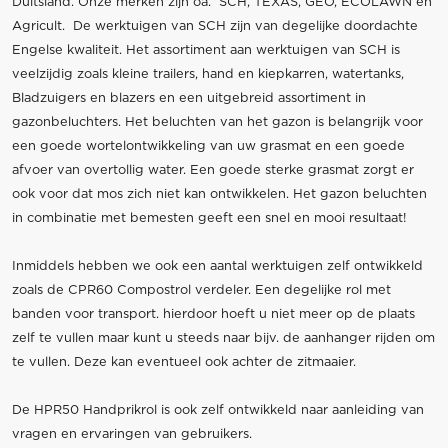
Duitsland. Onze merken zijn oa. SCH, TEXAS, GEO, ECOLAWN en
Agricult. De werktuigen van SCH zijn van degelijke doordachte
Engelse kwaliteit. Het assortiment aan werktuigen van SCH is
veelzijdig zoals kleine trailers, hand en kiepkarren, watertanks,
Bladzuigers en blazers en een uitgebreid assortiment in
gazonbeluchters. Het beluchten van het gazon is belangrijk voor
een goede wortelontwikkeling van uw grasmat en een goede
afvoer van overtollig water. Een goede sterke grasmat zorgt er
ook voor dat mos zich niet kan ontwikkelen. Het gazon beluchten
in combinatie met bemesten geeft een snel en mooi resultaat!
Inmiddels hebben we ook een aantal werktuigen zelf ontwikkeld
zoals de CPR60 Compostrol verdeler. Een degelijke rol met
banden voor transport. hierdoor hoeft u niet meer op de plaats
zelf te vullen maar kunt u steeds naar bijv. de aanhanger rijden om
te vullen. Deze kan eventueel ook achter de zitmaaier.
De HPR50 Handprikrol is ook zelf ontwikkeld naar aanleiding van
vragen en ervaringen van gebruikers.