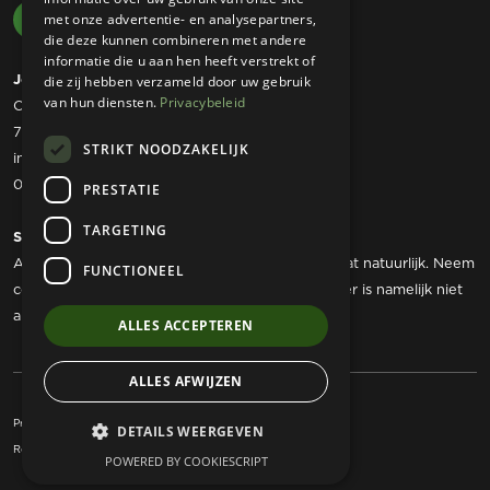
met onze advertentie- en analysepartners,
die deze kunnen combineren met andere
informatie die u aan hen heeft verstrekt of
Josta Tuinmachines
die zij hebben verzameld door uw gebruik
van hun diensten.
Privacybeleid
Ommerweg 49
7797 RC Rheezerveen
STRIKT NOODZAKELIJK
info@jostatuinmachines.nl
06 - 50 60 46 07
PRESTATIE
TARGETING
Showroom
Als u werktuigen wilt komen bekijken dan kan dat natuurlijk. Neem
FUNCTIONEEL
contact met ons op om een afspraak te maken, er is namelijk niet
altijd iemand aanwezig.
ALLES ACCEPTEREN
ALLES AFWIJZEN
Privacy Statement
Algemene voorwaarden
DETAILS WEERGEVEN
Realisatie:
Kracht Internet Marketing
POWERED BY COOKIESCRIPT