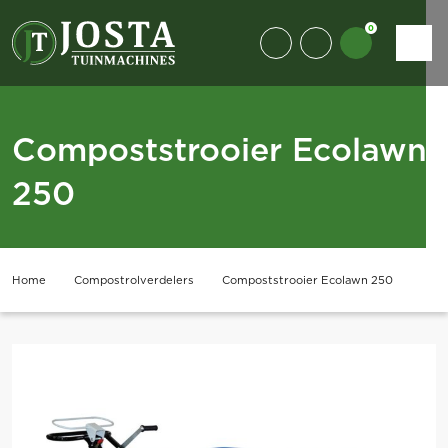
0
Compoststrooier Ecolawn
250
Home
Compostrolverdelers
Compoststrooier Ecolawn 250