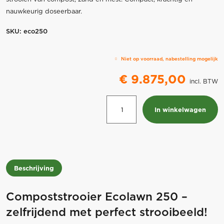
nauwkeurig doseerbaar.
SKU:
eco250
Niet op voorraad, nabestelling mogelijk
€
9.875,00
incl. BTW
Compoststrooier
In winkelwagen
Ecolawn
250
aantal
Beschrijving
Compoststrooier Ecolawn 250 –
zelfrijdend met perfect strooibeeld!