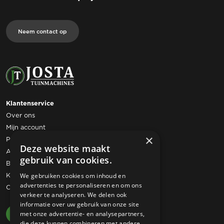
Neem contact op
Klantenservice
Over ons
Mijn account
×
Privacy statement
Deze website maakt
Algemene voorwaarden
gebruik van cookies.
Bestelling retourneren
Klachtenregeling
We gebruiken cookies om inhoud en
advertenties te personaliseren en om ons
Contact
verkeer te analyseren. We delen ook
informatie over uw gebruik van onze site
met onze advertentie- en analysepartners,
die deze kunnen combineren met andere