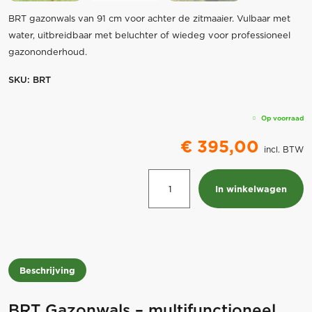
BRT gazonwals van 91 cm voor achter de zitmaaier. Vulbaar met
water, uitbreidbaar met beluchter of wiedeg voor professioneel
gazononderhoud.
SKU:
BRT
Op voorraad
€
395,00
incl. BTW
Gazonwals
In winkelwagen
met
beluchter
frame
91
serie
Beschrijving
aantal
BRT Gazonwals – multifunctioneel