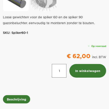
Losse gewichten voor de spiker 60 en de spiker 90
gazonbeluchter. eenvoudig te monteren zonder te bouten.
SKU:
Spiker60-1
Op voorraad
€
62,00
incl. BTW
Gewichten
In winkelwagen
voor
Handprikrol
gazonbeluchter
Spiker
60
Beschrijving
aantal