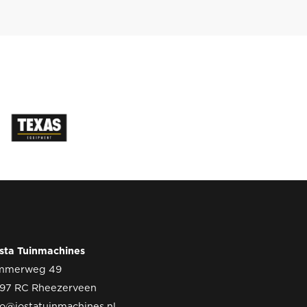
sta Tuinmachines
mmerweg 49
97 RC Rheezerveen
fo@jostatuinmachines.nl