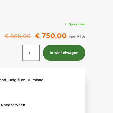
Op voorraad
Oorspronkelijke
Huidige
€
750,00
€
865,00
incl. BTW
prijs
prijs
was:
is:
Handprikrol
In winkelwagen
€ 865,00.
€ 750,00.
gazonbeluchter
SSR30
SCH
aantal
land, België en Duitsland
in Rheezerveen