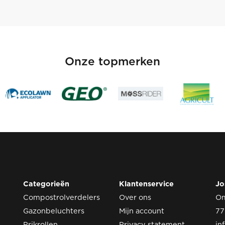
Onze topmerken
Categorieën
Klantenservice
Jo
Compostrolverdelers
Over ons
O
Gazonbeluchters
Mijn account
77
Prikrollen
Privacy statement
in