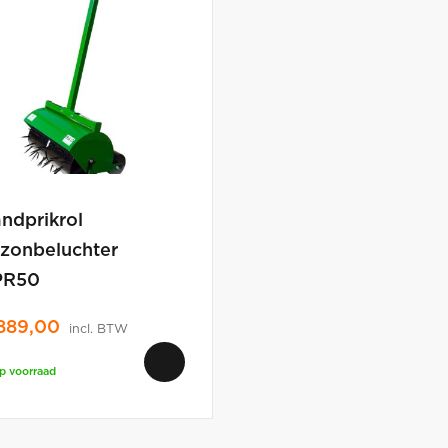
ndprikrol
zonbeluchter
PR50
889,00
incl. BTW
p voorraad