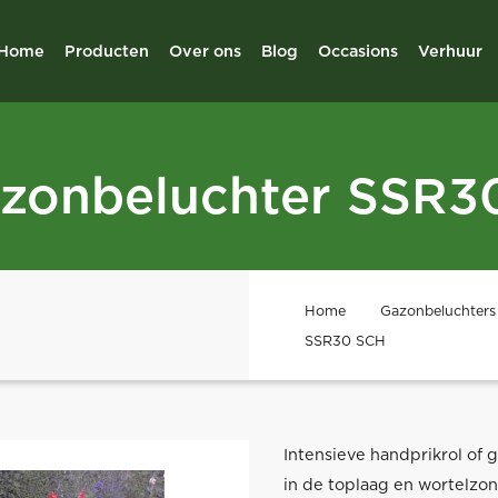
Home
Producten
Over ons
Blog
Occasions
Verhuur
azonbeluchter SSR3
Home
Gazonbeluchters 
SSR30 SCH
Intensieve handprikrol of 
in de toplaag en wortelzon