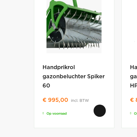
Handprikrol
Ha
gazonbeluchter Spiker
ga
60
H
€
995,00
€
incl. BTW
Op voorraad
O