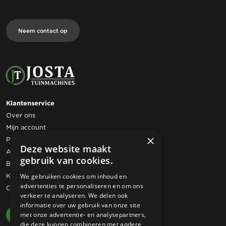
Neem contact op
Klantenservice
Over ons
Mijn account
×
Privacy statement
Deze website maakt
Algemene voorwaarden
gebruik van cookies.
Bestelling retourneren
Klachtenregeling
We gebruiken cookies om inhoud en
advertenties te personaliseren en om ons
Contact
verkeer te analyseren. We delen ook
informatie over uw gebruik van onze site
met onze advertentie- en analysepartners,
die deze kunnen combineren met andere