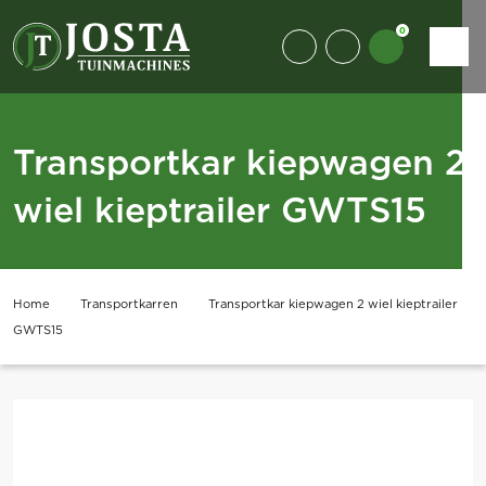
0
Transportkar kiepwagen 2
wiel kieptrailer GWTS15
Home
Transportkarren
Transportkar kiepwagen 2 wiel kieptrailer
GWTS15