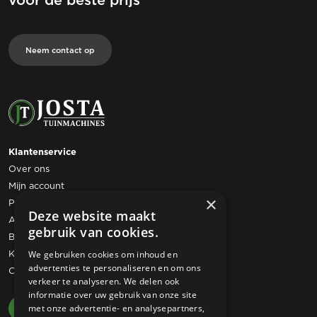
voor de beste prijs
Neem contact op
Klantenservice
Over ons
Mijn account
×
Privacy statement
Deze website maakt
Algemene voorwaarden
gebruik van cookies.
Bestelling retourneren
Klachtenregeling
We gebruiken cookies om inhoud en
advertenties te personaliseren en om ons
Contact
verkeer te analyseren. We delen ook
informatie over uw gebruik van onze site
met onze advertentie- en analysepartners,