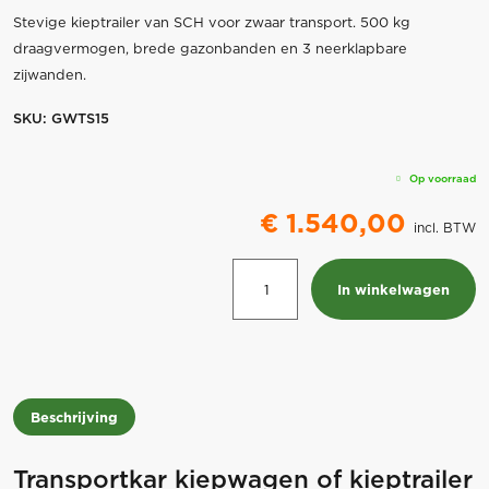
Stevige kieptrailer van SCH voor zwaar transport. 500 kg
draagvermogen, brede gazonbanden en 3 neerklapbare
zijwanden.
SKU:
GWTS15
Op voorraad
€
1.540,00
incl. BTW
Transportkar
In winkelwagen
kiepwagen
2
wiel
kieptrailer
GWTS15
Beschrijving
aantal
Transportkar kiepwagen of kieptrailer