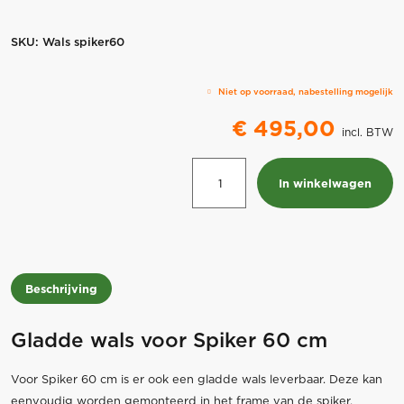
SKU:
Wals spiker60
Niet op voorraad, nabestelling mogelijk
€
495,00
incl. BTW
Wals
In winkelwagen
voor
Spiker
60
cm
aantal
Beschrijving
Gladde wals voor Spiker 60 cm
Voor Spiker 60 cm is er ook een gladde wals leverbaar. Deze kan
eenvoudig worden gemonteerd in het frame van de spiker.