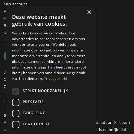
Mijn account
×
Privacy statement
Deze website maakt
Algemene voorwaarden
gebruik van cookies.
Bestelling retourneren
Klachtenregeling
We gebruiken cookies om inhoud en
advertenties te personaliseren en om ons
Contact
verkeer te analyseren. We delen ook
informatie over uw gebruik van onze site
met onze advertentie- en analysepartners,
die deze kunnen combineren met andere
informatie die u aan hen heeft verstrekt of
Josta Tuinmachines
die zij hebben verzameld door uw gebruik
van hun diensten.
Privacybeleid
Ommerweg 49
7797 RC Rheezerveen
STRIKT NOODZAKELIJK
info@jostatuinmachines.nl
06 - 50 60 46 07
PRESTATIE
TARGETING
Showroom
Als u werktuigen wilt komen bekijken dan kan dat natuurlijk. Neem
FUNCTIONEEL
contact met ons op om een afspraak te maken, er is namelijk niet