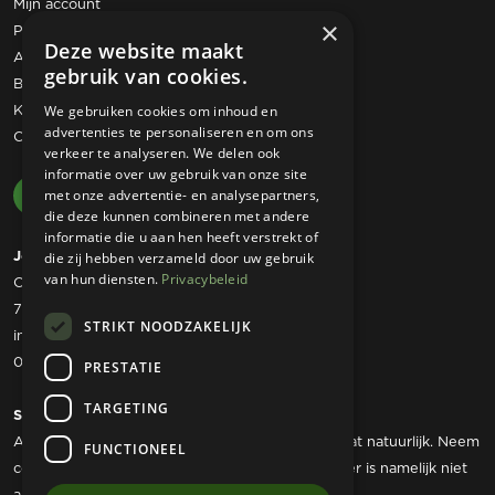
Mijn account
×
Privacy statement
Deze website maakt
Algemene voorwaarden
gebruik van cookies.
Bestelling retourneren
Klachtenregeling
We gebruiken cookies om inhoud en
advertenties te personaliseren en om ons
Contact
verkeer te analyseren. We delen ook
informatie over uw gebruik van onze site
met onze advertentie- en analysepartners,
die deze kunnen combineren met andere
informatie die u aan hen heeft verstrekt of
Josta Tuinmachines
die zij hebben verzameld door uw gebruik
van hun diensten.
Privacybeleid
Ommerweg 49
7797 RC Rheezerveen
STRIKT NOODZAKELIJK
info@jostatuinmachines.nl
06 - 50 60 46 07
PRESTATIE
TARGETING
Showroom
Als u werktuigen wilt komen bekijken dan kan dat natuurlijk. Neem
FUNCTIONEEL
contact met ons op om een afspraak te maken, er is namelijk niet
altijd iemand aanwezig.