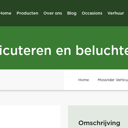
Home
Producten
Over ons
Blog
Occasions
Verhuur
icuteren en belucht
Home
Mossrider Vertic
Omschrijving