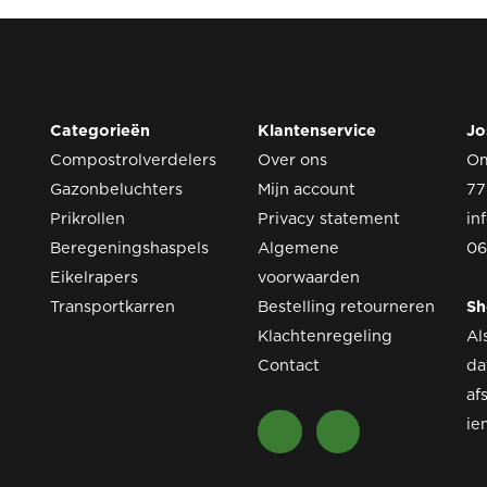
Categorieën
Klantenservice
Jo
Compostrolverdelers
Over ons
O
Gazonbeluchters
Mijn account
77
Prikrollen
Privacy statement
in
Beregeningshaspels
Algemene
06
Eikelrapers
voorwaarden
Transportkarren
Bestelling retourneren
S
Klachtenregeling
Al
Contact
da
af
ie