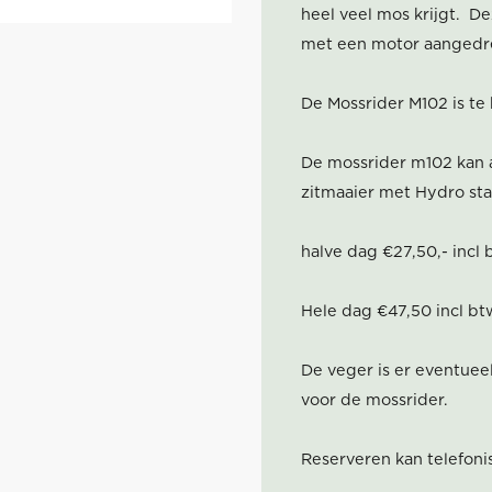
heel veel mos krijgt. Dez
met een motor aangedre
De Mossrider M102 is te
De mossrider m102 kan a
zitmaaier met Hydro staa
halve dag €27,50,- incl 
Hele dag €47,50 incl bt
De veger is er eventueel 
voor de mossrider.
Reserveren kan telefoni