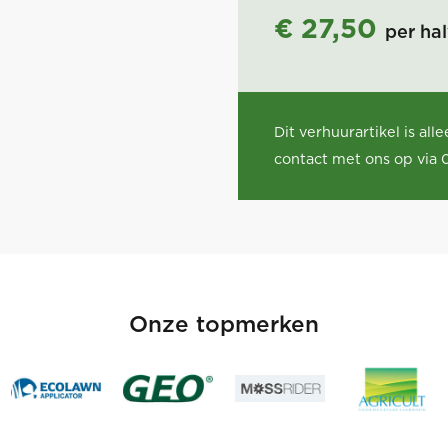
€ 27,50
per ha
Dit verhuurartikel is al
contact met ons op via 
Onze topmerken