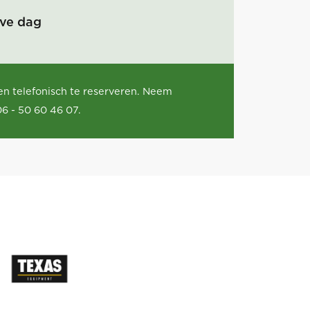
lve dag
leen telefonisch te reserveren. Neem
06 - 50 60 46 07.