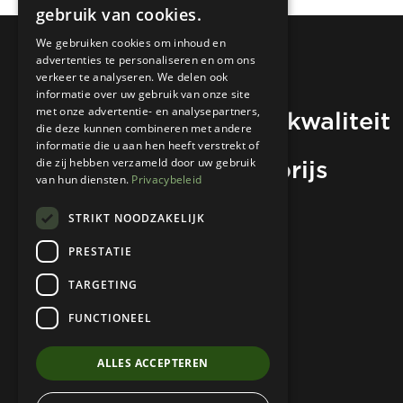
gebruik van cookies.
We gebruiken cookies om inhoud en
advertenties te personaliseren en om ons
verkeer te analyseren. We delen ook
informatie over uw gebruik van onze site
Hoogwaardige kwaliteit
met onze advertentie- en analysepartners,
die deze kunnen combineren met andere
informatie die u aan hen heeft verstrekt of
voor de beste prijs
die zij hebben verzameld door uw gebruik
van hun diensten.
Privacybeleid
STRIKT NOODZAKELIJK
Neem contact op
PRESTATIE
TARGETING
FUNCTIONEEL
ALLES ACCEPTEREN