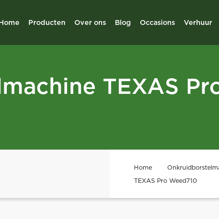
Home
Producten
Over ons
Blog
Occasions
Verhuur
lmachine TEXAS Pr
Home
Onkruidborstelma
TEXAS Pro Weed710