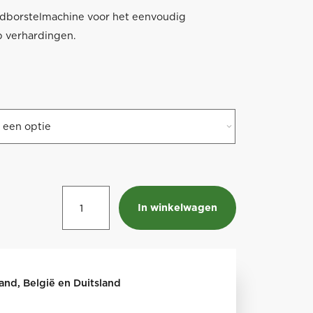
idborstelmachine voor het eenvoudig
p verhardingen.
Onkruidborstelmachine
In winkelwagen
TEXAS
Pro
Weed710
aantal
land, België en Duitsland