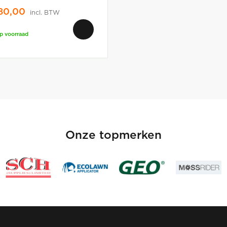
80,00
incl. BTW
p voorraad
Onze topmerken