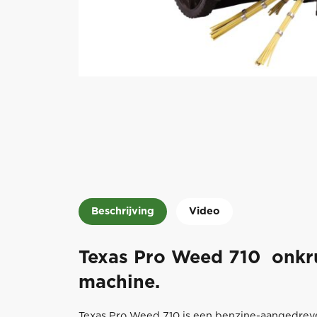
Beschrijving
Video
Texas Pro Weed 710 onkru
machine.
Texas Pro Weed 710 is een benzine-aangedrev