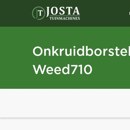
Onkruidborste
Weed710