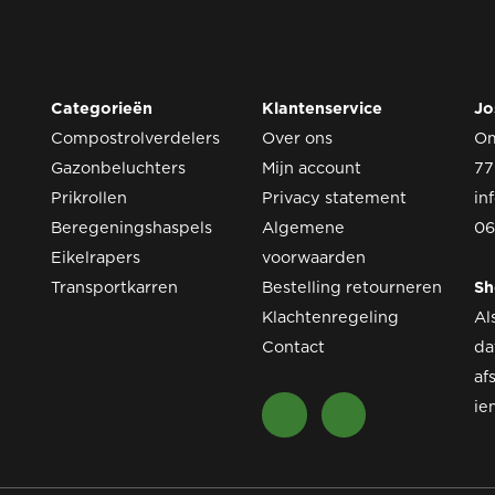
Categorieën
Klantenservice
Jo
Compostrolverdelers
Over ons
O
Gazonbeluchters
Mijn account
77
Prikrollen
Privacy statement
in
Beregeningshaspels
Algemene
06
Eikelrapers
voorwaarden
Transportkarren
Bestelling retourneren
S
Klachtenregeling
Al
Contact
da
af
ie