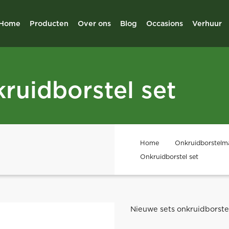
Home
Producten
Over ons
Blog
Occasions
Verhuur
ruidborstel set
Home
Onkruidborstelma
Onkruidborstel set
Nieuwe sets onkruidborste