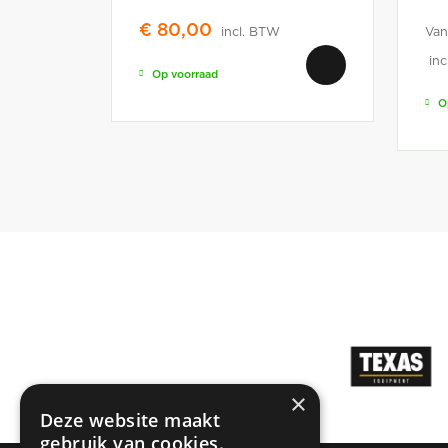
€
80,00
incl. BTW
Van
inc
Op voorraad
O
×
Deze website maakt
gebruik van cookies.