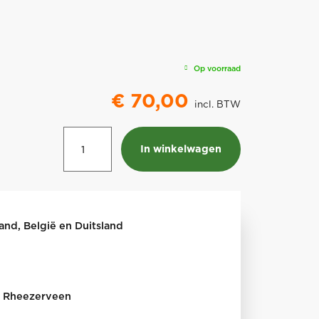
Op voorraad
€
70,00
incl. BTW
Staaldraad
In winkelwagen
Onkruidborstel
set
aantal
land, België en Duitsland
in Rheezerveen