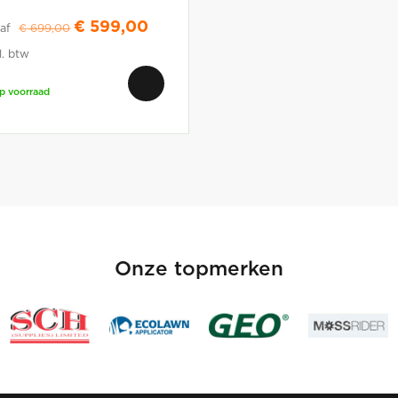
€
599,00
af
€
699,00
l. btw
p voorraad
Onze topmerken