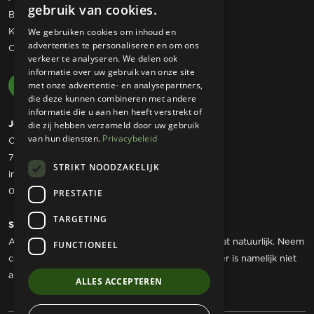
gebruik van cookies.
Bestelling retourneren
Klachtenregeling
We gebruiken cookies om inhoud en
advertenties te personaliseren en om ons
Contact
verkeer te analyseren. We delen ook
informatie over uw gebruik van onze site
met onze advertentie- en analysepartners,
die deze kunnen combineren met andere
informatie die u aan hen heeft verstrekt of
Josta Tuinmachines
die zij hebben verzameld door uw gebruik
van hun diensten.
Privacybeleid
Ommerweg 49
7797 RC Rheezerveen
STRIKT NOODZAKELIJK
info@jostatuinmachines.nl
06 - 50 60 46 07
PRESTATIE
TARGETING
Showroom
Als u werktuigen wilt komen bekijken dan kan dat natuurlijk. Neem
FUNCTIONEEL
contact met ons op om een afspraak te maken, er is namelijk niet
altijd iemand aanwezig.
ALLES ACCEPTEREN