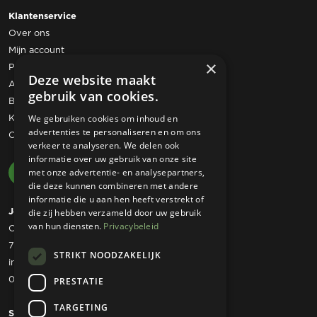
Klantenservice
Over ons
Mijn account
×
Privacy statement
Deze website maakt
Algemene voorwaarden
gebruik van cookies.
Bestelling retourneren
Klachtenregeling
We gebruiken cookies om inhoud en
advertenties te personaliseren en om ons
Contact
verkeer te analyseren. We delen ook
informatie over uw gebruik van onze site
met onze advertentie- en analysepartners,
die deze kunnen combineren met andere
informatie die u aan hen heeft verstrekt of
Josta Tuinmachines
die zij hebben verzameld door uw gebruik
van hun diensten.
Privacybeleid
Ommerweg 49
7797 RC Rheezerveen
STRIKT NOODZAKELIJK
info@jostatuinmachines.nl
06 - 50 60 46 07
PRESTATIE
TARGETING
Showroom