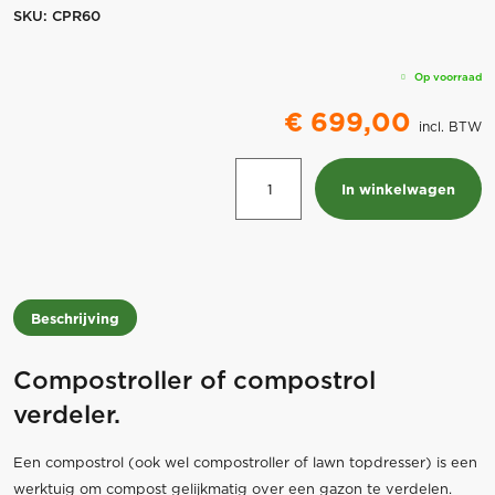
SKU:
CPR60
Op voorraad
€
699,00
incl. BTW
Compostroller
In winkelwagen
JOSTA
CPR60
aantal
Beschrijving
Compostroller of compostrol
verdeler.
Een compostrol (ook wel compostroller of lawn topdresser) is een
werktuig om compost gelijkmatig over een gazon te verdelen.