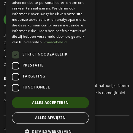
advertenties te personaliseren en om ons
Contact
verkeer te analyseren. We delen ook
informatie over uw gebruik van onze site
met onze advertentie- en analysepartners,
die deze kunnen combineren met andere
informatie die u aan hen heeft verstrekt of
Josta Tuinmachines
die zij hebben verzameld door uw gebruik
van hun diensten.
Privacybeleid
Ommerweg 49
7797 RC Rheezerveen
STRIKT NOODZAKELIJK
info@jostatuinmachines.nl
06 - 50 60 46 07
PRESTATIE
TARGETING
Showroom
Als u werktuigen wilt komen bekijken dan kan dat natuurlijk. Neem
FUNCTIONEEL
contact met ons op om een afspraak te maken, er is namelijk niet
altijd iemand aanwezig.
ALLES ACCEPTEREN
ALLES AFWIJZEN
Privacy Statement
Algemene voorwaarden
DETAILS WEERGEVEN