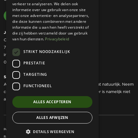
verkeer te analyseren. We delen ook
informatie over uw gebruik van onze site
met onze advertentie- en analysepartners,
die deze kunnen combineren met andere
informatie die u aan hen heeft verstrekt of
Josta Tuinmachines
die zij hebben verzameld door uw gebruik
van hun diensten.
Privacybeleid
Ommerweg 49
7797 RC Rheezerveen
STRIKT NOODZAKELIJK
info@jostatuinmachines.nl
06 - 50 60 46 07
PRESTATIE
TARGETING
Showroom
Als u werktuigen wilt komen bekijken dan kan dat natuurlijk. Neem
FUNCTIONEEL
contact met ons op om een afspraak te maken, er is namelijk niet
altijd iemand aanwezig.
ALLES ACCEPTEREN
ALLES AFWIJZEN
Privacy Statement
Algemene voorwaarden
DETAILS WEERGEVEN
Realisatie:
Kracht Internet Marketing