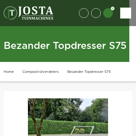
0
Bezander Topdresser S75
Home
Compostrolverdelers
Bezander Topdresser S75